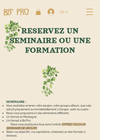
Se connecter
RESERVEZ UN
SEMINAIRE OU UNE
FORMATION
SEMINAIRE :
Vous souhaitez amener votre équipe, votre groupe ailleurs, que cela
soit physiquement ou immatériellement ( changer, sortir du cadre
Nous vous proposons ici des séminaires différents
Un format en Montagne ​
Un format à Bis'Pro
Nous vous expliquons tous dans l'article
OFFREZ VOUS UN
SEMINAIRE DE GROUPE
Selon vos objectifs, vos aspirations, choisissez un des formats ci
dessous.