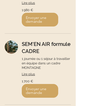
Lire plus
1 980
1 980 €
euros
Envoyer une
demande
SEM'EN AIR formule
CADRE
1 journée ou 1 séjour à travailler
en équipe dans un cadre
MONTAGNE
Lire plus
1 700
1 700 €
euros
Envoyer une
demande