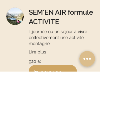
SEM'EN AIR formule
ACTIVITE
1 journée ou un séjour à vivre
collectivement une activité
montagne
Lire plus
920
920 €
euros
Envoyer une
demande
Nous Contacter
Otenez un devis personalisé pour
votre évènement