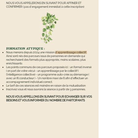
NOUS VOUS APPELERONS EN SUIVANT POUR AFFINER ET
CONFIRMER ( pas d'engagement immédiat à cette inscription)​
FORMATION ATYPIQUE :
Nous menons depuis 2024 une mission
d'apprentissage collectif.
Ainsi sont nés des parcours issus de personnes en demande qui
recherchaient des formats plus appropriés, moins scolaires, plus
enrichissants
Les points communs de ces parcours proposés ici : un format inversé
( on part de votre vécu) - un apprentissage par le collectif (
l'intelligence collective) - un programme auto-crée au démarrage (
avec un fil conducteur ) - Un nombre maxi de 6 afin d'effectuer un
accompagnement individuel correct.
Le tarif de ces séances est moindre en raison de la mutualisation
Inscrivez vous et nous ouvrons la séance à partir de 3 personnes.
NOUS VOUS APPELLONS EN SUIVANT POUR ECHANGER SUR VOS
BESOINS ET VOUS INFORMER DU NOMBRE DE PARTCIPANTS