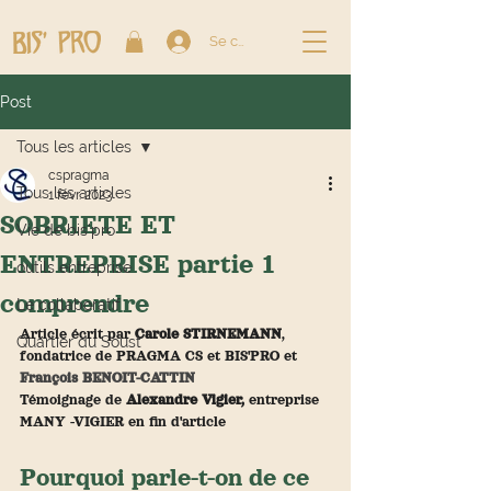
Se connecter
Post
Tous les articles
cspragma
Tous les articles
1 févr. 2023
SOBRIETE ET
Vie de bis'pro
ENTREPRISE partie 1
outils entreprise
comprendre
Le collaboratif
Article écrit par 
Carole STIRNEMANN
, 
Quartier du Soust
fondatrice de PRAGMA CS et BIS'PRO et  
François BENOIT-CATTIN
Témoignage de 
Alexandre Vigier,
 entreprise 
MANY -VIGIER en fin d'article
Pourquoi parle-t-on de ce 