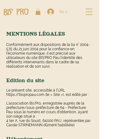
Se connecter
MENTIONS LÉGALES
Conformément aux dispositions de la loi n°
2004-
575
du 21 juin 2004 pour la confiance en
l'économie numérique, il est précisé aux
utilisateurs du site BIS'PRO Pau l'identité des
différents intervenants dans le cadre de sa
réalisation et de son suivi.
Edition du site
Le présent site, accessible à l’URL
https://bispropau.com
(le « Site »), est édité par :
L’association Bis'Pro, enregistrée auprès de la
préfecture/sous-préfecture de 64 - Préfecture
Pau sous le numéro en cours d'obtention, ayant
son siège situé à :
4 ter A, rue du Soust, 64000 PAU, représentée par
Carole STIRNEMANN dûment habilité(e)