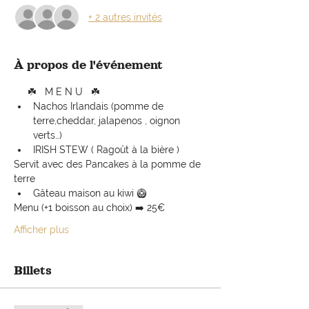
+ 2 autres invités
À propos de l'événement
     ☘️   M E N U   ☘️ 
Nachos Irlandais (pomme de 
terre,cheddar, jalapenos , oignon 
verts…)
IRISH STEW ( Ragoût à la bière )
Servit avec des Pancakes à la pomme de 
terre
Gâteau maison au kiwi 🥝 
Menu (+1 boisson au choix) ➡️ 25€ 
Afficher plus
Billets