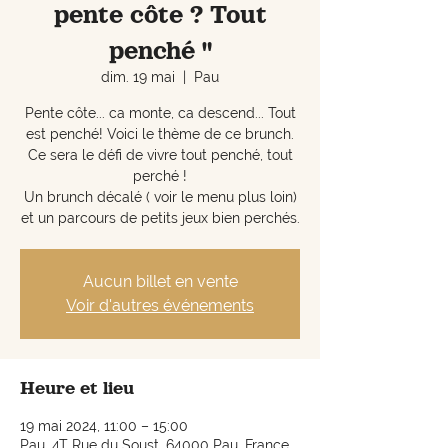
pente côte ? Tout
penché "
dim. 19 mai
  |  
Pau
Pente côte... ca monte, ca descend... Tout
est penché! Voici le thème de ce brunch.
Ce sera le défi de vivre tout penché, tout
perché !
Un brunch décalé ( voir le menu plus loin)
et un parcours de petits jeux bien perchés.
Aucun billet en vente
Voir d'autres événements
Heure et lieu
19 mai 2024, 11:00 – 15:00
Pau, 4T Rue du Soust, 64000 Pau, France