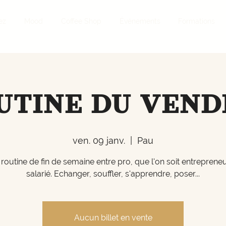
ez
Mood
Coffee Shop
Événements
Formations
UTINE DU VEND
ven. 09 janv.
  |  
Pau
routine de fin de semaine entre pro, que l'on soit entreprene
salarié. Echanger, souffler, s'apprendre, poser...
Aucun billet en vente