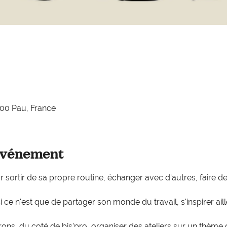
00 Pau, France
événement
ortir de sa propre routine, échanger avec d'autres, faire de
si ce n'est que de partager son monde du travail, s'inspirer aill
ons, du coté de bis'pro, organiser des ateliers sur un thème q