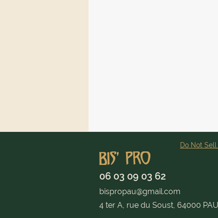
Do Not Sell
06 03 09 03 62
bispropau@gmail.com
4 ter A, rue du Soust, 64000 PA