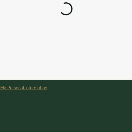
 My Personal Information
U