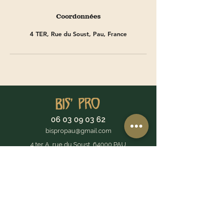
Coordonnées
4 TER, Rue du Soust, Pau, France
06 03 09 03 62
bispropau@gmail.com
4 ter A, rue du Soust, 64000 PAU
Heures d'ouverture :
Dimanche et Lundi : Fermé sauf réservation
Mar - Mer - Jeu - Ven - Sam : 9 h à 19 h
Coworking, coffee shop, espace de formation,
locations de salles, événementiel à Pau