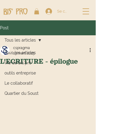
Se connecter
Post
Tous les articles
cspragma
Tous les articles
19 mars 2023
L'ECRITURE - épilogue
Vie de bis'pro
outils entreprise
Le collaboratif
Quartier du Soust